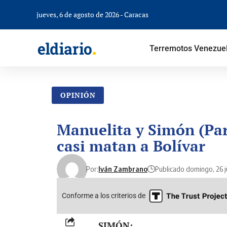
jueves, 6 de agosto de 2026 - Caracas
Terremotos Venezue
OPINIÓN
Manuelita y Simón (Part
casi matan a Bolívar
Por:
Iván Zambrano
Publicado domingo, 26 j
Conforme a los criterios de
SIMÓN: