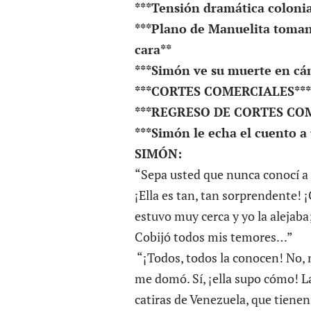
***Tensión dramática colonia
***Plano de Manuelita tomando
cara**
***Simón ve su muerte en cá
***CORTES COMERCIALES***
***REGRESO DE CORTES CO
***Simón le echa el cuento a
SIMÓN:
“Sepa usted que nunca conocí a
¡Ella es tan, tan sorprendente! 
estuvo muy cerca y yo la alejaba
Cobijó todos mis temores…”
“¡Todos, todos la conocen! No, 
me domó. Sí, ¡ella supo cómo! La
catiras de Venezuela, que tienen