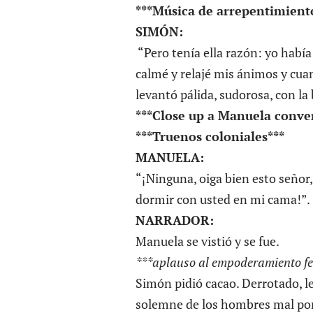
***Música de arrepentimiento
SIMÓN:
“Pero tenía ella razón: yo había 
calmé y relajé mis ánimos y cuan
levantó pálida, sudorosa, con l
***Close up a Manuela conver
***Truenos coloniales***
MANUELA:
“¡Ninguna, oiga bien esto señor,
dormir con usted en mi cama!”.
NARRADOR:
Manuela se vistió y se fue.
***aplauso al empoderamiento f
Simón pidió cacao. Derrotado, le
solemne de los hombres mal porta