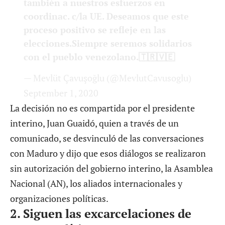
también a nuestros esfuerzos en
coordinac. c/la UE. Deseamos que este
proceso positivo se refleje en las
elecciones.Siempre seremos solidarios
con el pueblo venezolano.🇹🇷🇻🇪
— Mevlüt Çavuşoğlu (@MevlutCavusoglu)
September 1, 2020
La decisión no es compartida por el presidente
interino, Juan Guaidó, quien a través de un
comunicado, se desvinculó de las conversaciones
con Maduro y dijo que esos diálogos se realizaron
sin autorización del gobierno interino, la Asamblea
Nacional (AN), los aliados internacionales y
organizaciones políticas.
2.
Siguen las excarcelaciones de