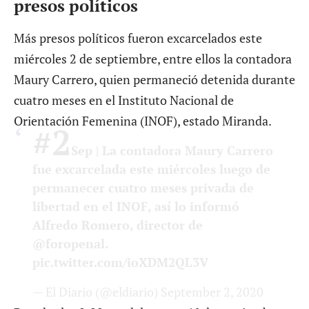
presos políticos
Más presos políticos fueron excarcelados este
miércoles 2 de septiembre, entre ellos la contadora
Maury Carrero, quien permaneció detenida durante
cuatro meses en el Instituto Nacional de
Orientación Femenina (INOF), estado Miranda.
#2
Sep
| La contadora Maury Carrero
fue excarcelada este miércoles luego de
permanecer cuatro meses privada de
libertad en el INOF, así lo informó
Alfredo Romero, director de
@foropenal
.
pic.twitter.com/ioXDM2QL3V
— El Diario (@eldiario)
September 2, 2020