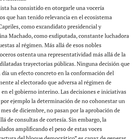
lista ha consistido en otorgarle una vocería
cos que han tenido relevancia en el ecosistema
Capriles
, como excandidato presidencial y
orina Machado, como exdiputada, constante luchadora
uestas al régimen. Más allá de esos nobles
oceros ostenta una representatividad más allá de la
dilatadas trayectorias públicas. Ninguna decisión que
 día un efecto concreto en la conformación del
ente al electorado que adversa al régimen de
n el gobierno interino. Las decisiones e iniciativas
en por ejemplo la determinación de no cohonestar un
o mes de diciembre, no pasan por la aprobación de
lá de consultas de cortesía. Sin embargo, la
tulados amplificando el peso de estas voces
ractura del bloque democrático” es capaz de generar