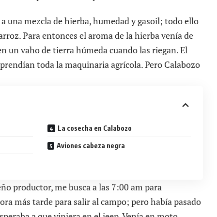
a a una mezcla de hierba, humedad y gasoil; todo ello
arroz. Para entonces el aroma de la hierba venía de
en un vaho de tierra húmeda cuando las riegan. El
l prendían toda la maquinaria agrícola. Pero Calabozo
La cosecha en Calabozo
Aviones cabeza negra
ueño productor, me busca a las 7:00 am para
hora más tarde para salir al campo; pero había pasado
esperaba a que viniera en el jeep. Venía en moto.