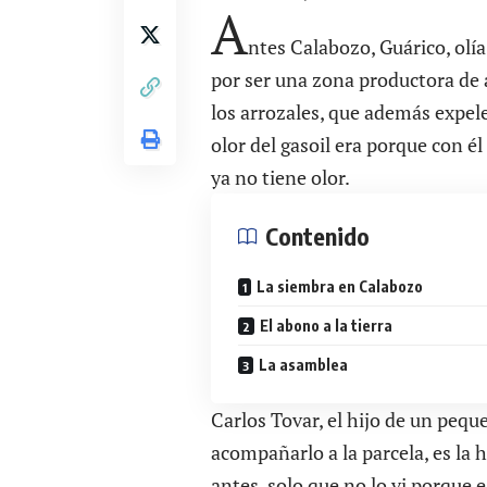
A
ntes Calabozo, Guárico, olí
por ser una zona productora de 
los arrozales, que además expel
olor del gasoil era porque con é
ya no tiene olor.
Contenido
La siembra en Calabozo
El abono a la tierra
La asamblea
Carlos Tovar, el hijo de un peq
acompañarlo a la parcela, es la 
antes, solo que no lo vi porque 