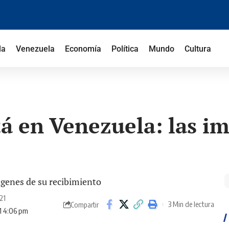
la
Venezuela
Economía
Política
Mundo
Cultura
tá en Venezuela: las i
21
3 Min de lectura
Compartir
21 4:06 pm