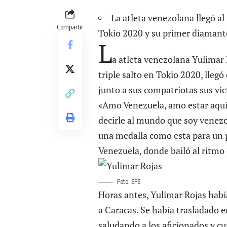
La atleta venezolana llegó al
Compartir
Tokio 2020 y su primer diamant
L
a atleta venezolana Yulimar 
triple salto en
Tokio 2020
, lleg
junto a sus compatriotas sus vic
«Amo Venezuela, amo estar aquí,
decirle al mundo que soy venezo
una medalla como esta para un p
Venezuela, donde bailó al ritmo
Foto: EFE
Horas antes, Yulimar Rojas habí
a Caracas. Se había trasladado e
saludando a los aficionados y cu