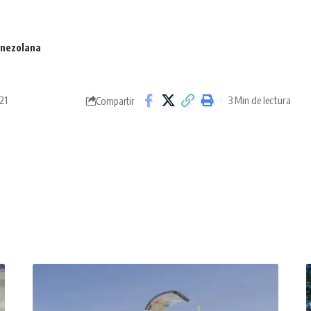
nezolana
21
3 Min de lectura
Compartir