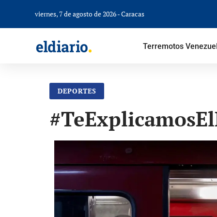
viernes, 7 de agosto de 2026 - Caracas
Terremotos Venezue
DEPORTES
#TeExplicamosElD