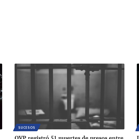
SUCESOS
OVP registró 51 muertes de presos entre