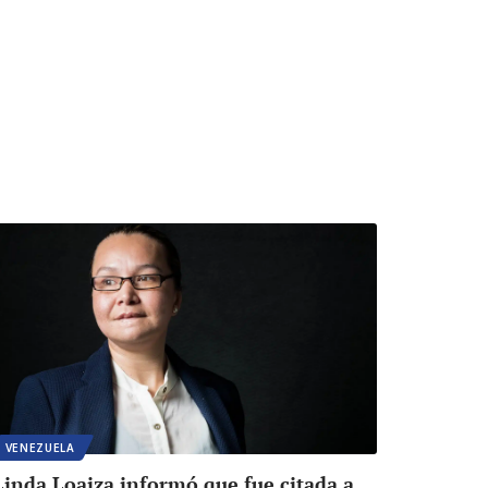
VENEZUELA
Linda Loaiza informó que fue citada a