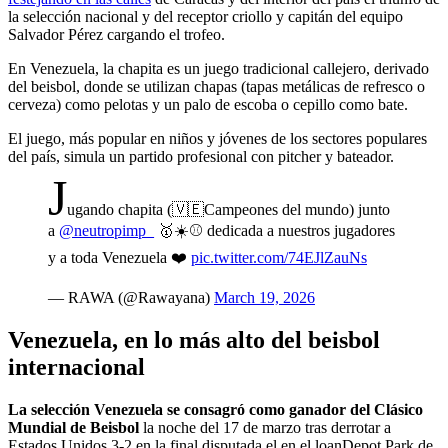
la selección nacional y del receptor criollo y capitán del equipo
Salvador Pérez cargando el trofeo.
En Venezuela, la chapita es un juego tradicional callejero, derivado
del beisbol, donde se utilizan chapas (tapas metálicas de refresco o
cerveza) como pelotas y un palo de escoba o cepillo como bate.
El juego, más popular en niños y jóvenes de los sectores populares
del país, simula un partido profesional con pitcher y bateador.
J
ugando chapita (🇻🇪Campeones del mundo) junto
a
@neutropimp_
🥇☀️⚾️ dedicada a nuestros jugadores
y a toda Venezuela ❤️
pic.twitter.com/74EJlZauNs
— RAWA (@Rawayana)
March 19, 2026
Venezuela, en lo más alto del beisbol
internacional
La selección Venezuela se consagró como ganador del Clásico
Mundial de Beisbol
la noche del 17 de marzo tras derrotar a
Estados Unidos 3-2 en la final disputada el en el loanDepot Park de