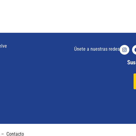
elve
Únete a nuestras redes
Susc
–
Contacto