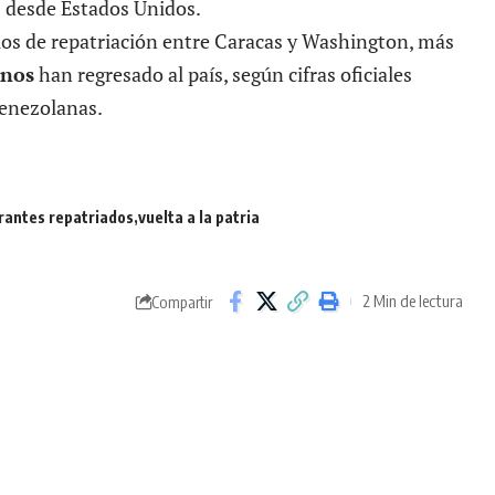
 desde Estados Unidos.
elos de repatriación entre Caracas y Washington, más
anos
han regresado al país, según cifras oficiales
venezolanas.
rantes repatriados
vuelta a la patria
2 Min de lectura
Compartir