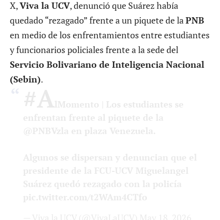
X,
Viva la UCV
, denunció que Suárez había
quedado “rezagado” frente a un piquete de la
PNB
en medio de los enfrentamientos entre estudiantes
y funcionarios policiales frente a la sede del
Servicio Bolivariano de Inteligencia Nacional
(Sebin)
.
#A
lMomento
| Los estudiantes se
enfrentan frente al piquete de la
@PNBVzla
en plaza Venezuela.
Algunos se dispersan y denuncian que el
presidente de la FCU-UCV Miguelangel
Suárez quedó rezagado con la policía
pic.twitter.com/t2WAm4CTfo
— Viva la UCV (@VivaLaUCV)
May 18, 2026