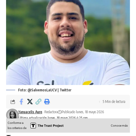
Foto: @SalvemosLaUCV | Twitter
5 Min de lectura
Yanuacelis Aure
- Redactora
Publicado lunes, 18 mayo 2026
Última actualización lunes, 18 mayo 2026 4:25 pm
Conforme a
Conoce más
los criterios de