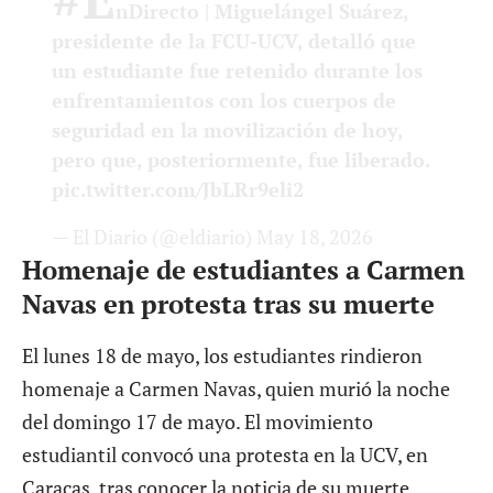
nDirecto
| Miguelángel Suárez,
presidente de la FCU-UCV, detalló que
un estudiante fue retenido durante los
enfrentamientos con los cuerpos de
seguridad en la movilización de hoy,
pero que, posteriormente, fue liberado.
pic.twitter.com/JbLRr9eli2
— El Diario (@eldiario)
May 18, 2026
Homenaje de estudiantes a Carmen
Navas en protesta tras su muerte
El lunes 18 de mayo, los estudiantes rindieron
homenaje a Carmen Navas, quien
murió la noche
del domingo 17 de mayo
. El movimiento
estudiantil convocó una protesta en la UCV, en
Caracas, tras conocer la noticia de su muerte.