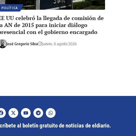
POLÍTICA
EE UU celebró la llegada de comisión de
la AN de 2015 para iniciar diálogo
presencial con el gobierno encargado
José Gregorio Silva
jueves, 6 agosto 2026
ríbete al boletín gratuito de noticias de eldiario.