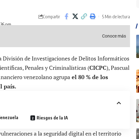
5 Min de lectura
Compartir
:36 pm
Conoce más
la División de Investigaciones de Delitos Informáticos
entíficas, Penales y Criminalísticas (
CICPC
), Pascual
 financiero venezolano agrupa
el 80 % de los
l país.
Venezuela
Riesgos de la IA
vulneraciones a la seguridad digital en el territorio