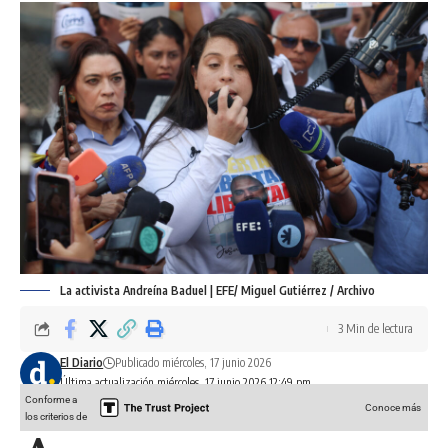
La activista Andreína Baduel | EFE/ Miguel Gutiérrez / Archivo
3 Min de lectura
El Diario
Publicado miércoles, 17 junio 2026
Última actualización miércoles, 17 junio 2026 12:49 pm
Conforme a
Conoce más
los criterios de