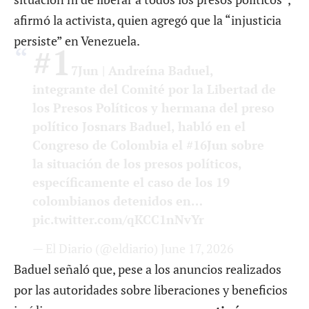
afirmó la activista, quien agregó que la “injusticia
persiste” en Venezuela.
#1
7Jun
| Andreína Baduel,
integrante del Comité por la Libertad de
los Presos Políticos y hermana del preso
político Josnars Baduel, habló en el
Congreso de Colombia el
#16Jun
sobre
la situación de los presos políticos,
específicamente el caso de los 19
colombianos detenidos en…
pic.twitter.com/qKCC1nNvYr
— El Diario (@eldiario)
June 17, 2026
Baduel señaló que, pese a los anuncios realizados
por las autoridades sobre liberaciones y beneficios