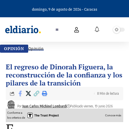
domingo, 9 de agosto de 2026 - Caracas
OPINIÓN
Opinión
El regreso de Dinorah Figuera, la
reconstrucción de la confianza y los
pilares de la transición
8 Min de lectura
Por:
Juan Carlos Michinel Lombardi
Publicado viernes, 19 junio 2026
Conforme a
Conoce más
los criterios de
E