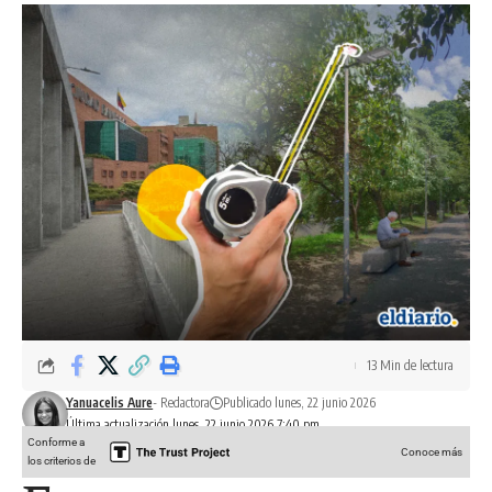
13 Min de lectura
Yanuacelis Aure
- Redactora
Publicado lunes, 22 junio 2026
Última actualización lunes, 22 junio 2026 7:40 pm
Conforme a
Conoce más
los criterios de