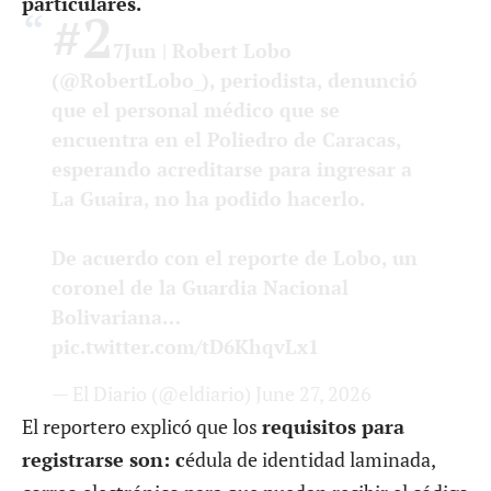
particulares.
#2
7Jun
| Robert Lobo
(
@RobertLobo_
), periodista, denunció
que el personal médico que se
encuentra en el Poliedro de Caracas,
esperando acreditarse para ingresar a
La Guaira, no ha podido hacerlo.
De acuerdo con el reporte de Lobo, un
coronel de la Guardia Nacional
Bolivariana…
pic.twitter.com/tD6KhqvLx1
— El Diario (@eldiario)
June 27, 2026
El reportero explicó que los
requisitos para
registrarse son: c
édula de identidad laminada,