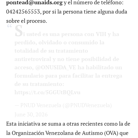
pontead@unaids.org
y el número de teléfono:
04242565553, por si la persona tiene alguna duda
sobre el proceso.
S
i usted es una persona con VIH y ha
perdido, olvidado o consumido la
totalidad de su tratamiento
antiretroviral y no tiene posibilidad de
acceso,
@ONUSIDA_VE
ha habilitado un
formulario para para facilitar la entrega
de su tratamiento:
https://t.co/5GGUtBQLvu
— PNUD Venezuela (@PNUDVenezuela)
June 30, 2026
Esta iniciativa se suma a otras recientes como la de
la Organización Venezolana de Autismo (OVA) que