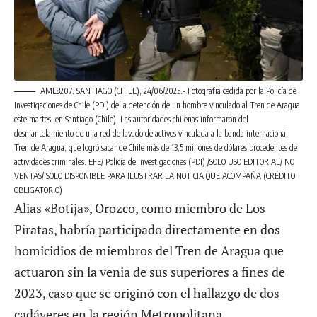
AME8207. SANTIAGO (CHILE), 24/06/2025.- Fotografía cedida por la Policía de
Investigaciones de Chile (PDI) de la detención de un hombre vinculado al Tren de Aragua
este martes, en Santiago (Chile). Las autoridades chilenas informaron del
desmantelamiento de una red de lavado de activos vinculada a la banda internacional
Tren de Aragua, que logró sacar de Chile más de 13,5 millones de dólares procedentes de
actividades criminales. EFE/ Policía de Investigaciones (PDI) /SOLO USO EDITORIAL/ NO
VENTAS/ SOLO DISPONIBLE PARA ILUSTRAR LA NOTICIA QUE ACOMPAÑA (CRÉDITO
OBLIGATORIO)
Alias «Botija», Orozco, como miembro de Los
Piratas, habría participado directamente en dos
homicidios de miembros del Tren de Aragua que
actuaron sin la venia de sus superiores a fines de
2023, caso que se originó con el hallazgo de dos
cadáveres en la región Metropolitana.