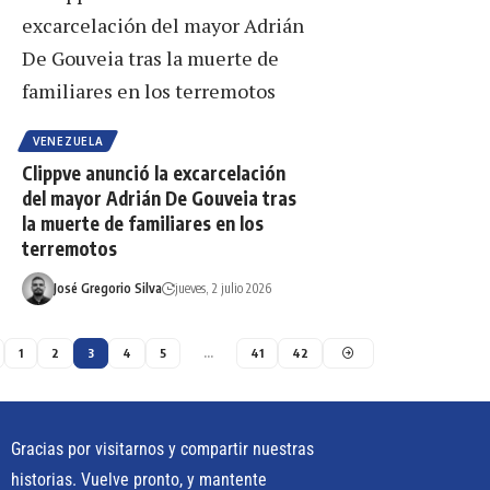
VENEZUELA
Clippve anunció la excarcelación
del mayor Adrián De Gouveia tras
la muerte de familiares en los
terremotos
José Gregorio Silva
jueves, 2 julio 2026
1
2
3
4
5
…
41
42
Gracias por visitarnos y compartir nuestras
historias. Vuelve pronto, y mantente