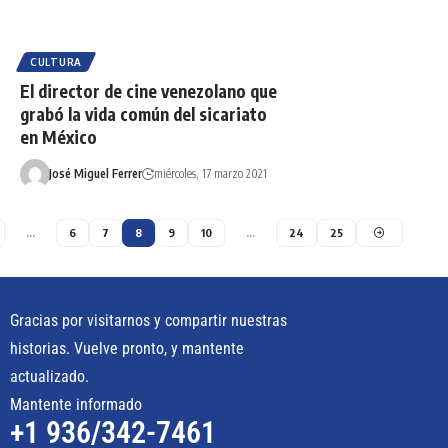
CULTURA
El director de cine venezolano que
grabó la vida común del sicariato
en México
José Miguel Ferrer
miércoles, 17 marzo 2021
…
6
7
8
9
10
…
24
25
Gracias por visitarnos y compartir nuestras
historias. Vuelve pronto, y mantente
actualizado.
Mantente informado
+1 936/342-7461