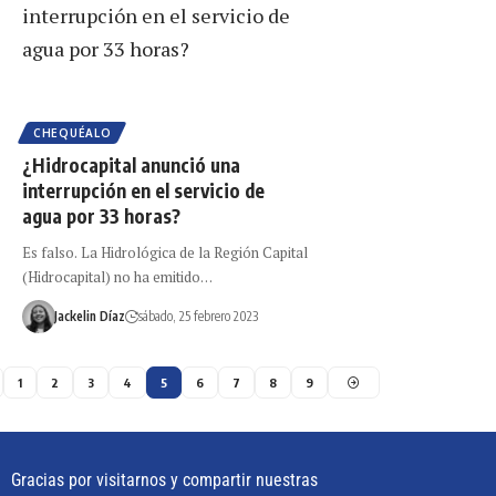
CHEQUÉALO
¿Hidrocapital anunció una
interrupción en el servicio de
agua por 33 horas?
Es falso. La Hidrológica de la Región Capital
(Hidrocapital) no ha emitido…
Jackelin Díaz
sábado, 25 febrero 2023
1
2
3
4
5
6
7
8
9
Gracias por visitarnos y compartir nuestras