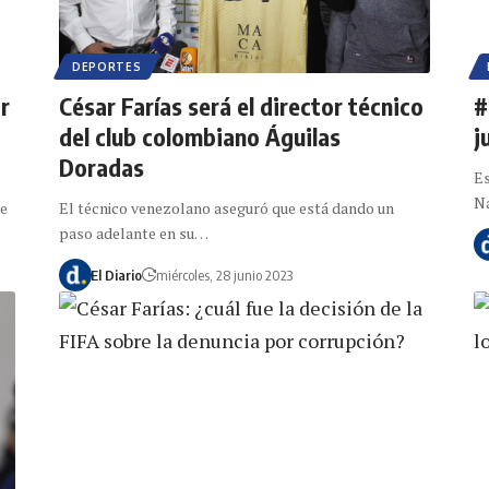
DEPORTES
r
César Farías será el director técnico
#
del club colombiano Águilas
j
Doradas
Es
Na
te
El técnico venezolano aseguró que está dando un
paso adelante en su…
El Diario
miércoles, 28 junio 2023