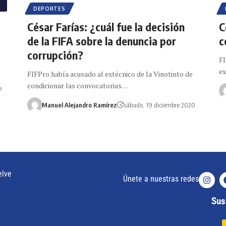
DEPORTES
César Farías: ¿cuál fue la decisión
C
de la FIFA sobre la denuncia por
c
corrupción?
FI
ex
FIFPro había acusado al extécnico de la Vinotinto de
condicionar las convocatorias…
e
Manuel Alejandro Ramírez
sábado, 19 diciembre 2020
elve
Únete a nuestras redes
Susc