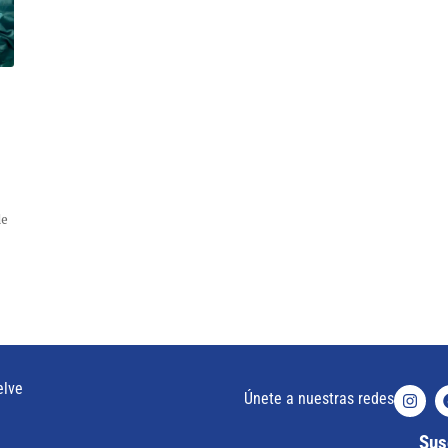
de
elve
Únete a nuestras redes
Susc