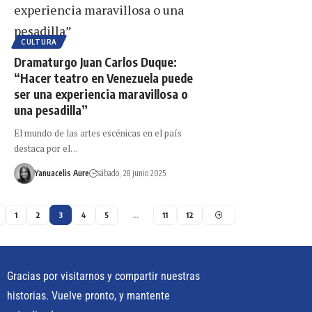
CULTURA
Dramaturgo Juan Carlos Duque:
“Hacer teatro en Venezuela puede
ser una experiencia maravillosa o
una pesadilla”
El mundo de las artes escénicas en el país
destaca por el…
Yanuacelis Aure
sábado, 28 junio 2025
1
2
3
4
5
…
11
12
Gracias por visitarnos y compartir nuestras
historias. Vuelve pronto, y mantente