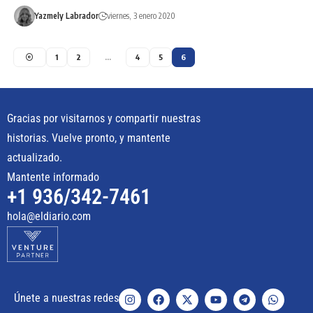
Yazmely Labrador
viernes, 3 enero 2020
1
2
…
4
5
6
Gracias por visitarnos y compartir nuestras
historias. Vuelve pronto, y mantente
actualizado.
Mantente informado
+1 936/342-7461
hola@eldiario.com
Únete a nuestras redes