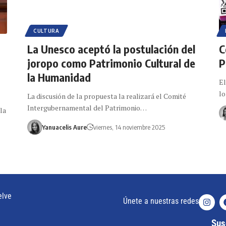
CULTURA
La Unesco aceptó la postulación del
C
joropo como Patrimonio Cultural de
P
la Humanidad
El
lo
La discusión de la propuesta la realizará el Comité
Intergubernamental del Patrimonio…
la
Yanuacelis Aure
viernes, 14 noviembre 2025
elve
Únete a nuestras redes
Susc