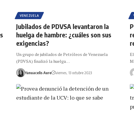
VENEZUELA
Jubilados de PDVSA levantaron la
P
os
huelga de hambre: ¿cuáles son sus
r
exigencias?
r
Un grupo de jubilados de Petróleos de Venezuela
El
(PDVSA) finalizó la huelga…
Ma
Yanuacelis Aure
viernes, 13 octubre 2023