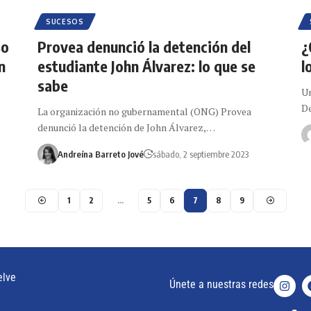
SUCESOS
so
Provea denunció la detención del
¿
n
estudiante John Álvarez: lo que se
l
sabe
Un
De
La organización no gubernamental (ONG) Provea
denunció la detención de John Álvarez,…
Andreína Barreto Jové
sábado, 2 septiembre 2023
1
2
…
5
6
7
8
9
elve
Únete a nuestras redes