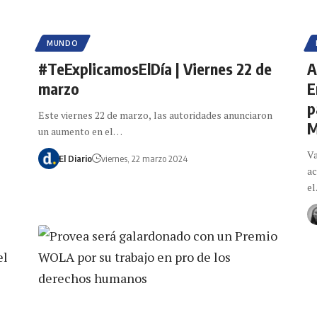
MUNDO
#TeExplicamosElDía | Viernes 22 de
A
marzo
E
p
Este viernes 22 de marzo, las autoridades anunciaron
M
un aumento en el…
Va
El Diario
viernes, 22 marzo 2024
ac
e