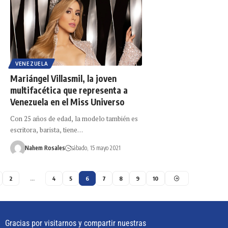
VENEZUELA
Mariángel Villasmil, la joven
multifacética que representa a
Venezuela en el Miss Universo
Con 25 años de edad, la modelo también es
escritora, barista, tiene…
Nahem Rosales
sábado, 15 mayo 2021
2
…
4
5
6
7
8
9
10
Gracias por visitarnos y compartir nuestras