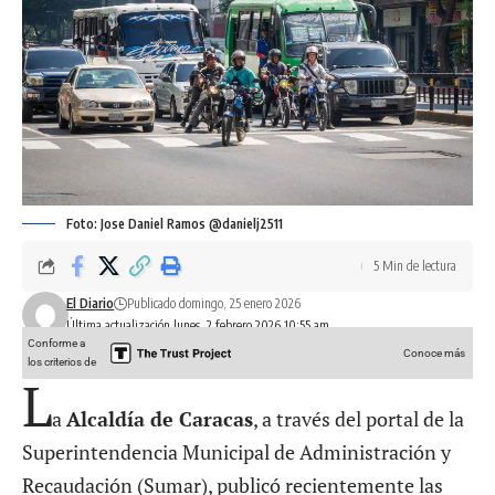
Foto: Jose Daniel Ramos @danielj2511
5 Min de lectura
El Diario
Publicado domingo, 25 enero 2026
Última actualización lunes, 2 febrero 2026 10:55 am
Conforme a
Conoce más
los criterios de
L
a
Alcaldía de Caracas
, a través del portal de la
Superintendencia Municipal de Administración y
Recaudación (Sumar), publicó recientemente las