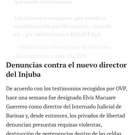
Los internos aseguran que estaban
manifestando pacíficamente, cuando
el…
pic.twitter.com/v4OAaGE4qA
— Observatorio Venezolano de Prisiones
(@oveprisiones)
May 24, 2026
Denuncias contra el nuevo director
del Injuba
De acuerdo con los testimonios recogidos por OVP,
hace una semana fue designado Elvis Macuare
Guerrero como director del Internado Judicial de
Barinas y, desde entonces, los privados de libertad
denuncian presuntas requisas violentas,
destrucción de pertenencias dentro de las celdas,