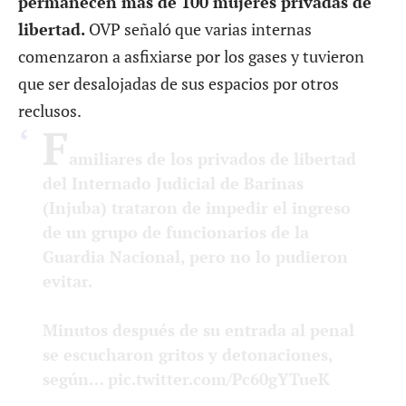
libertad.
OVP señaló que varias internas
comenzaron a asfixiarse por los gases y tuvieron
que ser desalojadas de sus espacios por otros
reclusos.
F
amiliares de los privados de libertad
del Internado Judicial de Barinas
(Injuba) trataron de impedir el ingreso
de un grupo de funcionarios de la
Guardia Nacional, pero no lo pudieron
evitar.
Minutos después de su entrada al penal
se escucharon gritos y detonaciones,
según…
pic.twitter.com/Pc60gYTueK
— Observatorio Venezolano de Prisiones