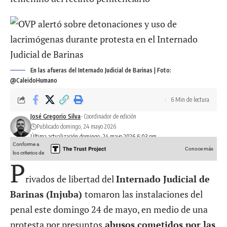
En las afueras del Internado Judicial de Barinas | Foto:
@CaleidoHumano
6 Min de lectura
José Gregorio Silva
- Coordinador de edición
Publicado domingo, 24 mayo 2026
Última actualización domingo, 24 mayo 2026 6:03 pm
Conforme a
Conoce más
los criterios de
P
rivados de libertad del
Internado Judicial de
Barinas (Injuba)
tomaron las instalaciones del
penal este domingo 24 de mayo, en medio de una
protesta por presuntos
abusos cometidos por las