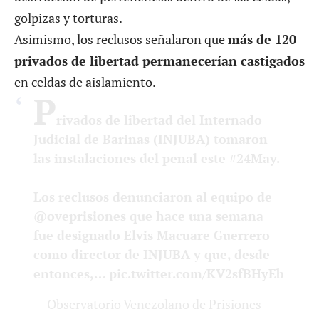
golpizas y torturas.
Asimismo, los reclusos señalaron que
más de 120
privados de libertad permanecerían castigados
en celdas de aislamiento.
P
rivados de libertad del Internado
Judicial de Barinas (INJUBA) tomaron
las instalaciones del penal este
#24May
.
Los reclusos denunciaron al equipo de
@oveprisiones
que hace una semana
fue designado Elvis Macuare Guerrero
como director de INJUBA y que, desde
entonces,…
pic.twitter.com/KV2sfBHyEb
— Observatorio Venezolano de Prisiones
(@oveprisiones)
May 24, 2026