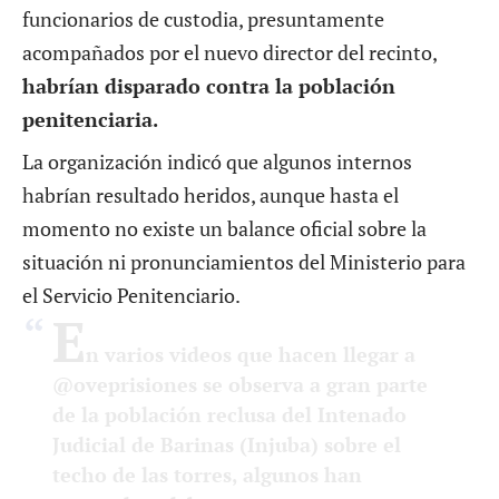
funcionarios de custodia, presuntamente
acompañados por el nuevo director del recinto,
habrían disparado contra la población
penitenciaria.
La organización indicó que algunos internos
habrían resultado heridos, aunque hasta el
momento no existe un balance oficial sobre la
situación ni pronunciamientos del Ministerio para
el Servicio Penitenciario.
E
n varios videos que hacen llegar a
@oveprisiones
se observa a gran parte
de la población reclusa del Intenado
Judicial de Barinas (Injuba) sobre el
techo de las torres, algunos han
quemado colchonetas.