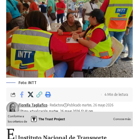
Foto: INTT
4 Min de lectura
Fiorella Tagliafico
- Redactora
Publicado martes, 26 mayo 2026
Última actualización martes, 26 mayo 2026 12:41 pm
Conforme a
Conoce más
los criterios de
E
l
Instituto Nacional de Transporte