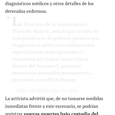
diagnósticos médicos y otros detalles de los
detenidos enfermos.
L
a directora de la organización,
Theresly Malavé, señaló que la falta de
independencia de poderes permite que
diagnósticos médicos y evaluaciones
especializadas sean ignorados o
retrasados por trabas burocráticas
dentro del Senamecf, mientras
numerosos detenidos permanecen…
pic.twitter.com/B95A1Bnxap
— VPItv (@VPITV)
May 27, 2026
La activista advirtió que, de no tomarse medidas
inmediatas frente a este escenario, se podrían
registrar
nuevas muertes bajo custodia del