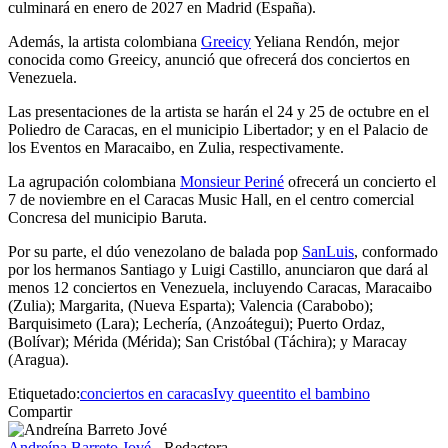
culminará en enero de 2027 en Madrid (España).
Además, la artista colombiana
Greeicy
Yeliana Rendón, mejor
conocida como Greeicy, anunció que ofrecerá dos conciertos en
Venezuela.
Las presentaciones de la artista se harán el 24 y 25 de octubre en el
Poliedro de Caracas, en el municipio Libertador; y en el Palacio de
los Eventos en Maracaibo, en Zulia, respectivamente.
La agrupación colombiana
Monsieur Periné
ofrecerá un concierto el
7 de noviembre en el Caracas Music Hall, en el centro comercial
Concresa del municipio Baruta.
Por su parte, el dúo venezolano de balada pop
SanLuis
, conformado
por los hermanos Santiago y Luigi Castillo, anunciaron que dará al
menos 12 conciertos en Venezuela, incluyendo Caracas, Maracaibo
(Zulia); Margarita, (Nueva Esparta); Valencia (Carabobo);
Barquisimeto (Lara); Lechería, (Anzoátegui); Puerto Ordaz,
(Bolívar); Mérida (Mérida); San Cristóbal (Táchira); y Maracay
(Aragua).
Etiquetado:
conciertos en caracas
Ivy queen
tito el bambino
Compartir
Andreína Barreto Jové
- Redactora