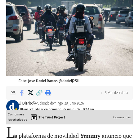
Foto: Jose Daniel Ramos @danielj2511
3 Min de lectura
El Diario
Publicado domingo, 28 junio 2026
Última actualización domingo, 28 junio 2026 9:13 am
Conforme a
Conoce más
los criterios de
L
a plataforma de movilidad
Yummy
anunció que