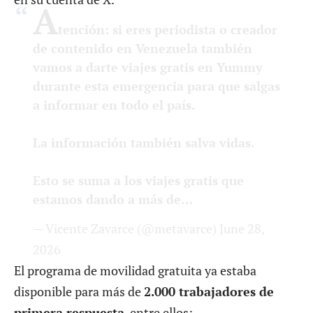
A
tención: si eres periodista o creador
de contenido en Venezuela también
vamos a darte viajes gratis en Yummy
durante esta emergencia para que salgas
a informar en todo el país.
La información también salva vidas.
Esto se suma a los viajes gratis que
estamos dando a más de…
— Vicente Zavarce (@metavarce)
June 28,
2026
El programa de movilidad gratuita ya estaba
disponible para más de
2.000 trabajadores de
primera respuesta
, entre ellos: