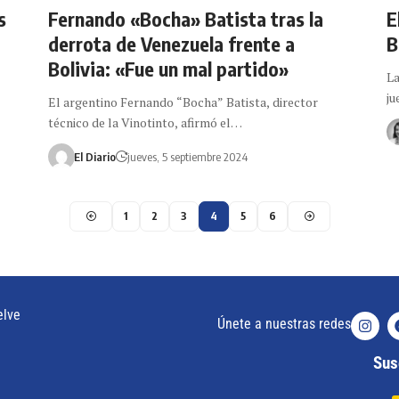
s
Fernando «Bocha» Batista tras la
E
derrota de Venezuela frente a
B
Bolivia: «Fue un mal partido»
La
ju
El argentino Fernando “Bocha” Batista, director
técnico de la Vinotinto, afirmó el…
El Diario
jueves, 5 septiembre 2024
1
2
3
4
5
6
elve
Únete a nuestras redes
Susc