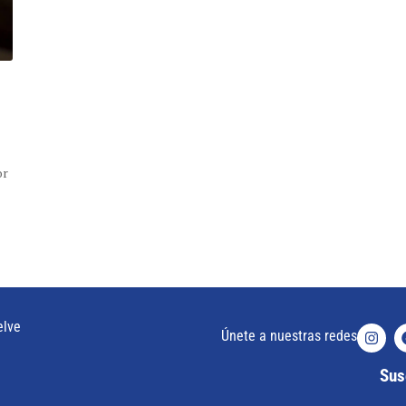
or
elve
Únete a nuestras redes
Susc