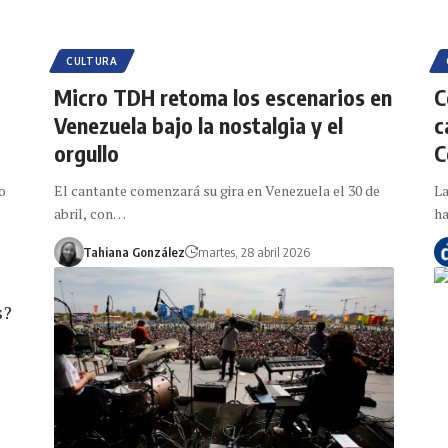
CULTURA
Micro TDH retoma los escenarios en
C
Venezuela bajo la nostalgia y el
c
orgullo
C
o
El cantante comenzará su gira en Venezuela el 30 de
La
abril, con…
ha
Tahiana González
martes, 28 abril 2026