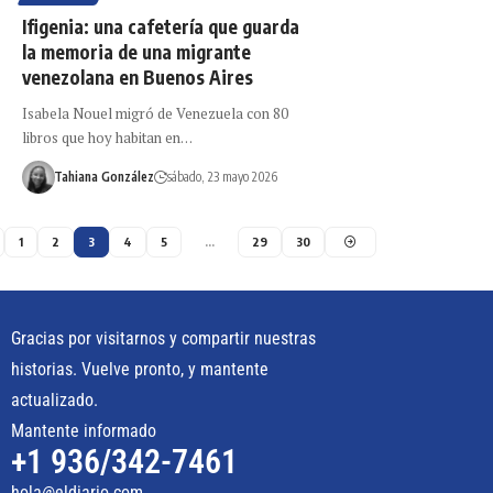
Ifigenia: una cafetería que guarda
la memoria de una migrante
venezolana en Buenos Aires
Isabela Nouel migró de Venezuela con 80
libros que hoy habitan en…
Tahiana González
sábado, 23 mayo 2026
1
2
3
4
5
…
29
30
Gracias por visitarnos y compartir nuestras
historias. Vuelve pronto, y mantente
actualizado.
Mantente informado
+1 936/342-7461
hola@eldiario.com