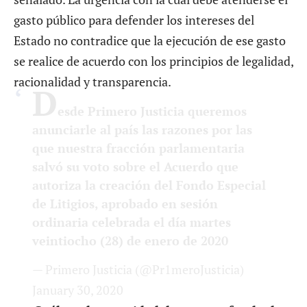
gasto público para defender los intereses del
Estado no contradice que la ejecución de ese gasto
se realice de acuerdo con los principios de legalidad,
racionalidad y transparencia.
D
esde Primero Justicia queremos
anunciarle al país las razones por las
que nuestra fracción parlamentaria
salvó su voto sobre el Acuerdo que
autoriza la creación del Fondo Especial
de Litigios, aprobado en sesión
ordinaria celebrada el día martes
veintiocho (28) de enero de 2020
— Primero Justicia (@Pr1meroJusticia)
January 30, 2020