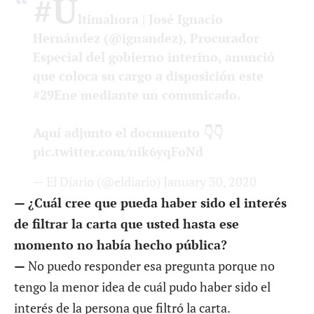
#Ú
ltimahora
| José Ignacio
Hernández (
@ignandez
), Procurador
Especial del gobierno interino, anunció
que coloca su cargo a disposición este
#29Ene
mediante un comunicado.
Aquí adjunto el documento 👇👇
pic.twitter.com/nik6yqFoNd
— El Diario (@eldiario)
January 30, 2020
— ¿Cuál cree que pueda haber sido el interés
de filtrar la carta que usted hasta ese
momento no había hecho pública?
—
No puedo responder esa pregunta porque no
tengo la menor idea de cuál pudo haber sido el
interés de la persona que filtró la carta.