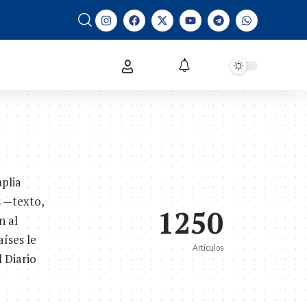
mplia
s —texto,
1250
n al
aíses le
Artículos
 Diario