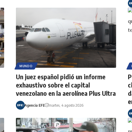
MUNDO
Un juez español pidió un informe
P
exhaustivo sobre el capital
c
venezolano en la aerolínea Plus Ultra
d
e
Agencia EFE
martes, 4 agosto 2026