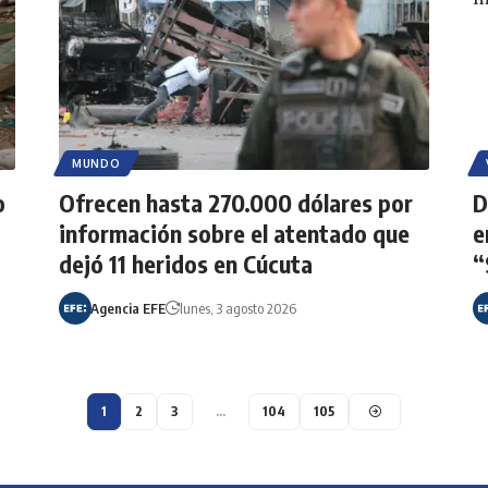
MUNDO
o
Ofrecen hasta 270.000 dólares por
D
información sobre el atentado que
e
dejó 11 heridos en Cúcuta
“
Agencia EFE
lunes, 3 agosto 2026
1
2
3
…
104
105