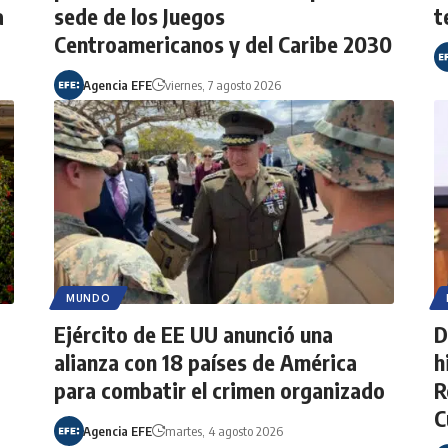
a
sede de los Juegos
t
Centroamericanos y del Caribe 2030
Agencia EFE
viernes, 7 agosto 2026
MUNDO
Ejército de EE UU anunció una
D
alianza con 18 países de América
h
para combatir el crimen organizado
R
C
Agencia EFE
martes, 4 agosto 2026