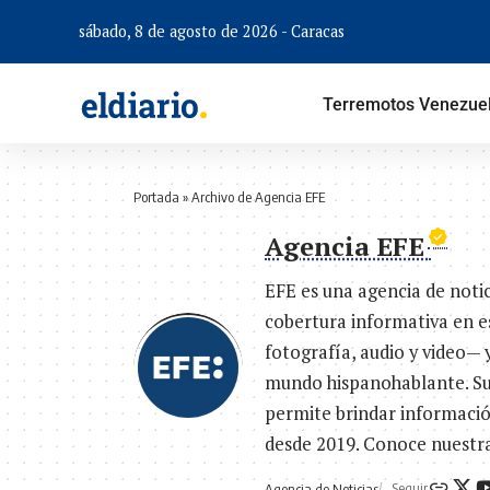
sábado, 8 de agosto de 2026 - Caracas
Terremotos Venezue
Portada
»
Archivo de Agencia EFE
Agencia EFE
EFE es una agencia de noti
cobertura informativa en e
fotografía, audio y video— 
mundo hispanohablante. Su r
permite brindar información
desde 2019. Conoce nuestra
Seguir
Agencia de Noticias