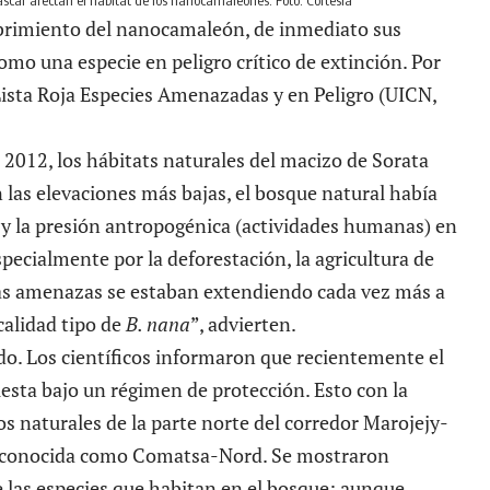
scar afectan el hábitat de los nanocamaleones. Foto: Cortesía
ubrimiento del nanocamaleón, de inmediato sus
mo una especie en peligro crítico de extinción. Por
 Lista Roja Especies Amenazadas y en Peligro (UICN,
2012, los hábitats naturales del macizo de Sorata
as elevaciones más bajas, el bosque natural había
y la presión antropogénica (actividades humanas) en
specialmente por la deforestación, la agricultura de
tas amenazas se estaban extendiendo cada vez más a
calidad tipo de
B. nana
”, advierten.
do. Los científicos informaron que recientemente el
esta bajo un régimen de protección. Esto con la
os naturales de la parte norte del corredor Marojejy-
 conocida como Comatsa-Nord. Se mostraron
e las especies que habitan en el bosque; aunque