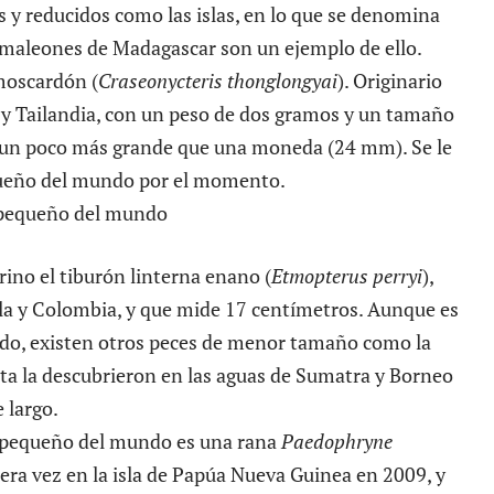
s y reducidos como las islas, en lo que se denomina
maleones de Madagascar son un ejemplo de ello.
moscardón (
Craseonycteris thonglongyai
). Originario
a y Tailandia, con un peso de dos gramos y un tamaño
 un poco más grande que una moneda (24 mm). Se le
ueño del mundo por el momento.
ino el tiburón linterna enano (
Etmopterus perryi
),
la y Colombia, y que mide 17 centímetros. Aunque es
ado, existen otros peces de menor tamaño como la
sta la descubrieron en las aguas de Sumatra y Borneo
 largo.
s pequeño del mundo es una rana
Paedophryne
mera vez en la isla de Papúa Nueva Guinea en 2009, y