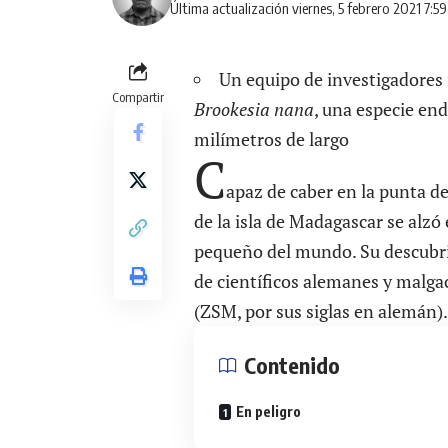
Última actualización viernes, 5 febrero 2021 7:5
Un equipo de investigadores 
Compartir
Brookesia nana
, una especie en
milímetros de largo
C
apaz de caber en la punta 
de la isla de Madagascar se alzó 
pequeño del mundo. Su descubri
de científicos alemanes y malga
(ZSM, por sus siglas en alemán).
Contenido
En peligro