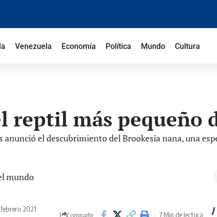
la
Venezuela
Economía
Política
Mundo
Cultura
l reptil más pequeño 
es anunció el descubrimiento del Brookesia nana, una es
5 febrero 2021
7 Min de lectura
Compartir