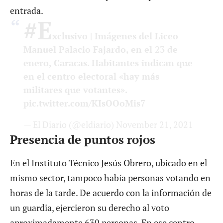
entrada.
#E
xclusivo
| Imágenes del Liceo
Manuel Palacio Fajardo, en el 23 de
enero, Caracas. Habitantes indican que
en el centro electoral «hay más
militares que votantes».
pic.twitter.com/KIsOOoMis7
— El Diario (@eldiario)
November 21, 2021
Presencia de puntos rojos
En el Instituto Técnico Jesús Obrero, ubicado en el
mismo sector, tampoco había personas votando en
horas de la tarde. De acuerdo con la información de
un guardia, ejercieron su derecho al voto
aproximadamente 630 personas. En ese centro