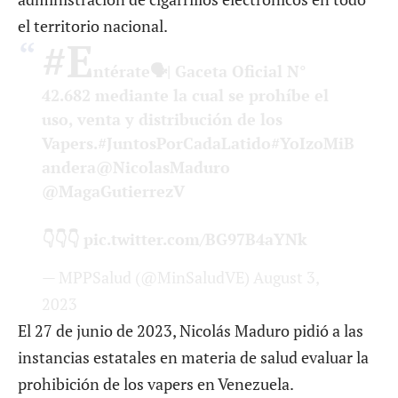
el territorio nacional.
#E
ntérate
🗣| Gaceta Oficial N°
42.682 mediante la cual se prohíbe el
uso, venta y distribución de los
Vapers.
#JuntosPorCadaLatido
#YoIzoMiB
andera
@NicolasMaduro
@MagaGutierrezV
👇👇👇
pic.twitter.com/BG97B4aYNk
— MPPSalud (@MinSaludVE)
August 3,
2023
El 27 de junio de 2023, Nicolás Maduro pidió a las
instancias estatales en materia de salud evaluar la
prohibición de los vapers en Venezuela.