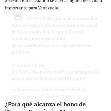
Sistema Patria cuando se acerca alguna festividad
importante para Venezuela.
🚨
#ATENCIÓN
: Inicia la entrega del
#BonoContraLaGuerraEconómica
(abril
2024) a través del
#SistemaPatria
enviado por nuestro Pdte.
@NicolasMaduro
para los servidores
públicos.
✅ Monto en Bs.
2.170,00
@BonosSocial
#VamosPaLanteM
aduro
pic.twitter.com/4hUflIpmR8
— Bonos Protectores Social Al Pueblo
(@BonosSocial)
April 15, 2024
¿Para qué alcanza el bono de