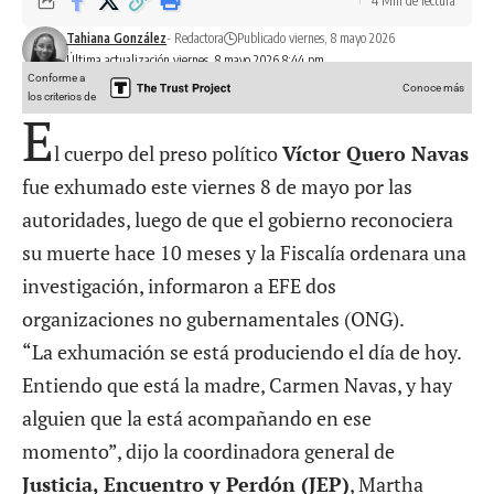
4 Min de lectura
Tahiana González
- Redactora
Publicado viernes, 8 mayo 2026
Última actualización viernes, 8 mayo 2026 8:44 pm
Conforme a
Conoce más
los criterios de
E
l cuerpo del preso político
Víctor Quero Navas
fue exhumado este viernes 8 de mayo por las
autoridades, luego de que el gobierno reconociera
su muerte hace 10 meses y la Fiscalía ordenara una
investigación, informaron a EFE dos
organizaciones no gubernamentales (ONG).
“La exhumación se está produciendo el día de hoy.
Entiendo que está la madre, Carmen Navas, y hay
alguien que la está acompañando en ese
momento”, dijo la coordinadora general de
Justicia, Encuentro y Perdón (JEP)
, Martha