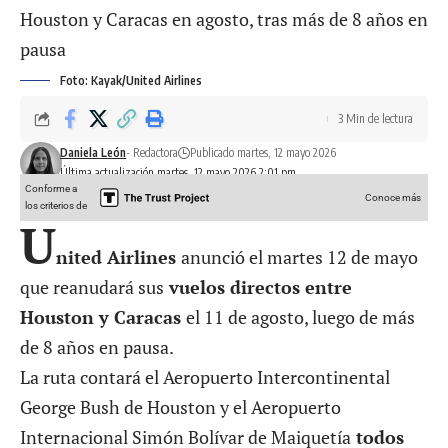
Foto: Kayak/United Airlines
3 Min de lectura
Daniela León
- Redactora
Publicado martes, 12 mayo 2026
Última actualización martes, 12 mayo 2026 2:01 pm
Conforme a
Conoce más
los criterios de
U
nited Airlines
anunció el martes 12 de mayo
que reanudará sus
vuelos directos entre
Houston y Caracas
el 11 de agosto, luego de más
de 8 años en pausa.
La ruta contará el Aeropuerto Intercontinental
George Bush de Houston y el Aeropuerto
Internacional Simón Bolívar de Maiquetía
todos