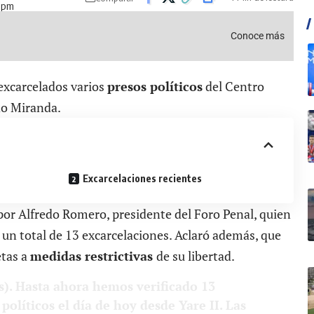
8 pm
Conoce más
excarcelados varios
presos políticos
del Centro
ado Miranda.
Excarcelaciones recientes
or Alfredo Romero, presidente del Foro Penal, quien
 un total de 13 excarcelaciones. Aclaró además, que
etas a
medidas restrictivas
de su libertad.
). Hasta ahora hemos verificado 13
políticos el día de hoy desde Yare II. Las