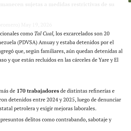
manecen sujetas a medidas restrictivas de su
oromero)
May 19, 2026
acionales como
Tal Cual,
los excarcelados son 20
enezuela (PDVSA) Amuay y estaba detenidos por el
agregó que, según familiares, aún quedan detenidas al
aso y que están recluidos en las cárceles de Yare y El
 más de
170 trabajadores
de distintas refinerías e
ron detenidos entre 2024 y 2025, luego de denunciar
statal petrolera y exigir mejoras laborales.
 presuntos delitos como contrabando, sabotaje y