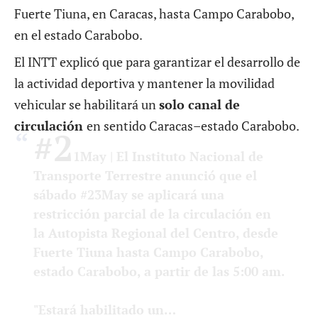
Fuerte Tiuna, en Caracas, hasta Campo Carabobo,
en el estado Carabobo.
El INTT explicó que para garantizar el desarrollo de
la actividad deportiva y mantener la movilidad
vehicular se habilitará un
solo canal de
circulación
en sentido Caracas–estado Carabobo.
#2
1May
| El Instituto Nacional de
Transporte Terrestre anunció que el
sábado
#23May
se aplicará una
restricción parcial de la circulación en
la Autopista Regional del Centro, desde
Fuerte Tiuna hasta Campo Carabobo,
estado Carabobo, a partir de las 5:00 am.
"Estará habilitado un…