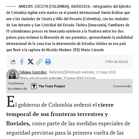
AME2811. CÚCUTA (COLOMBIA), 06/01/2026.- Integrantes del Ejército
de Colombia vigilan este martes en el puente internacional Simón Bolívar que
une a las ciudades de Cúcuta y Villa del Rosario (Colombia), con las ciudades
de San Antonio y San Cristóbal del Estado Táchira (Venezuela). Familiares de
19 colombianos presos en Venezuela volvieron a la frontera entre los dos
países para reclamar la liberación de sus parientes, aprovechando la visibilidad
internacional de la zona tras la intervención de Estados Unidos en ese país
que llevó a la captura de Nicolás Maduro. EFE/ Mario Caicedo
3 Min de lectura
Tahiana González
- Redactora
Publicado miércoles, 27 mayo 2026
Última actualización miércoles, 27 mayo 2026 7:43 pm
Conforme a
Conoce más
los criterios de
E
l gobierno de Colombia ordenó el
cierre
temporal de sus fronteras terrestres y
fluviales,
como parte de las medidas especiales de
seguridad previstas para la primera vuelta de las