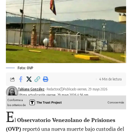
Foto: OVP
4 Min de lectura
Tahiana González
- Redactora
Publicado viernes, 29 mayo 2026
Última actualización viernes, 29 mayo 2026 4:56 pm
Conforme a
Conoce más
los criterios de
E
l
Observatorio Venezolano de Prisiones
(OVP)
reportó una nueva muerte bajo custodia del